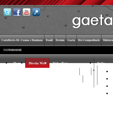
Castelforte-SS. Cosma e Damiano
Fondi
Formia
Gaeta
Itri-Campodimele
Minturn
ULTIMISSIME
Home
Diretta Web
Video/Foto
Italia
Video
Foto
Youtube