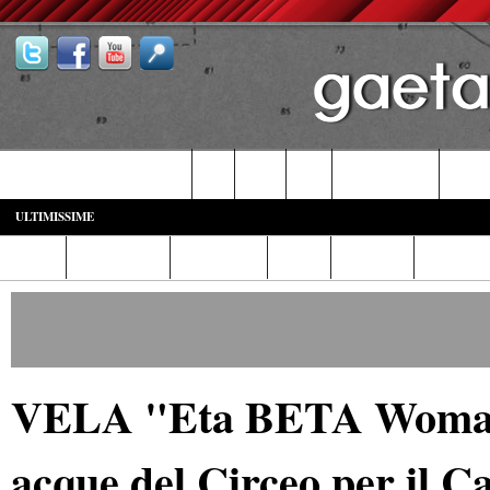
Castelforte-SS. Cosma e Damiano
Fondi
Formia
Gaeta
Itri-Campodimele
Minturn
ULTIMISSIME
Home
Diretta Web
Video/Foto
Italia
Cronaca
Cultura
VELA "Eta BETA Woman S
acque del Circeo per il 