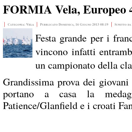
FORMIA Vela, Europeo 47
Categoria:
Vela
Pubblicato Domenica, 16 Giugno 2013 08:19
Scritto da
Festa grande per i fran
vincono infatti entrambi
un campionato della cla
Grandissima prova dei giovani
portano a casa la medagl
Patience/Glanfield e i croati Fa