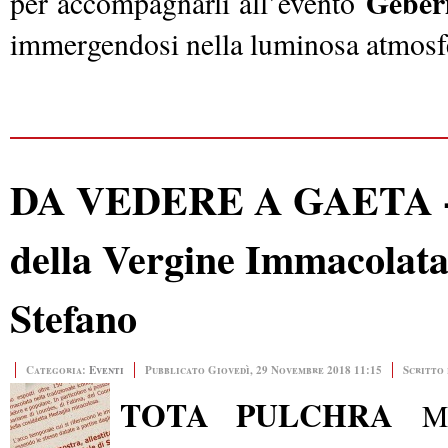
Geber
per accompagnarli all’evento
immergendosi nella luminosa atmosfer
DA VEDERE A GAETA - Co
della Vergine Immacolata 
Stefano
Categoria:
Eventi
Pubblicato Giovedì, 29 Novembre 2018 11:15
Scritto
TOTA PULCHRA
M