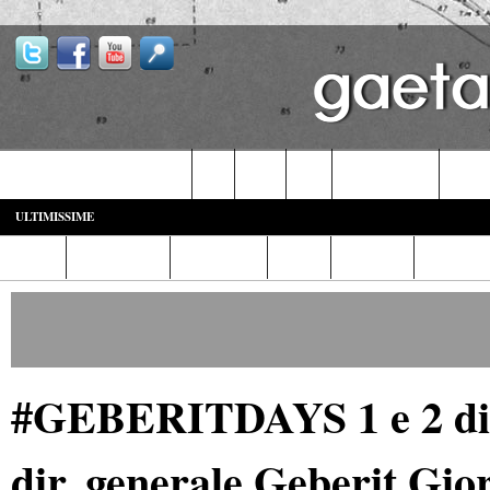
Castelforte-SS. Cosma e Damiano
Fondi
Formia
Gaeta
Itri-Campodimele
Minturn
ULTIMISSIME
Home
Diretta Web
Video/Foto
Italia
Cronaca
Cultura
#GEBERITDAYS 1 e 2 dic
dir. generale Geberit Gior