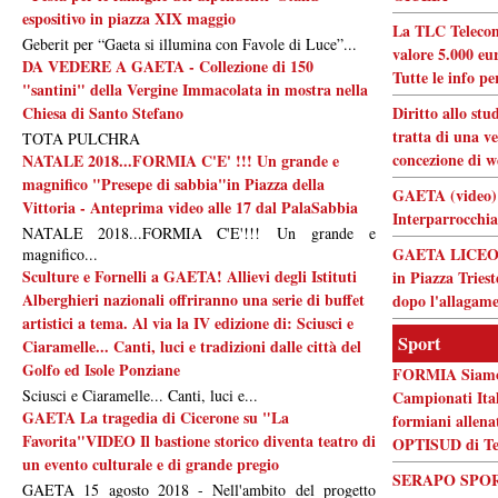
espositivo in piazza XIX maggio
La TLC Telecom
Geberit per “Gaeta si illumina con Favole di Luce”...
valore 5.000 eur
DA VEDERE A GAETA - Collezione di 150
Tutte le info pe
"santini" della Vergine Immacolata in mostra nella
Chiesa di Santo Stefano
Diritto allo stu
tratta di una ve
TOTA PULCHRA
concezione di w
NATALE 2018...FORMIA C'E' !!! Un grande e
magnifico "Presepe di sabbia"in Piazza della
GAETA (video) 
Vittoria - Anteprima video alle 17 dal PalaSabbia
Interparrocchia
NATALE 2018...FORMIA C'E'!!! Un grande e
GAETA LICEO F
magnifico...
Sculture e Fornelli a GAETA! Allievi degli Istituti
in Piazza Triest
Alberghieri nazionali offriranno una serie di buffet
dopo l'allagam
artistici a tema. Al via la IV edizione di: Sciusci e
Sport
Ciaramelle... Canti, luci e tradizioni dalle città del
Golfo ed Isole Ponziane
FORMIA Siamo p
Sciusci e Ciaramelle... Canti, luci e...
Campionati Itali
GAETA La tragedia di Cicerone su "La
formiani allen
Favorita"VIDEO Il bastione storico diventa teatro di
OPTISUD di Te
un evento culturale e di grande pregio
SERAPO SPORT 
GAETA 15 agosto 2018 - Nell'ambito del progetto