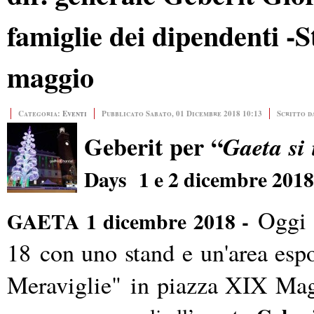
famiglie dei dipendenti -
maggio
Categoria:
Eventi
Pubblicato Sabato, 01 Dicembre 2018 10:13
Scritto d
Geberit per “
Gaeta si
Days 1 e 2 dicembre 2018
Oggi 
GAETA 1 dicembre 2018 -
18
con uno stand e un'area espo
Meraviglie"
in piazza XIX Mag