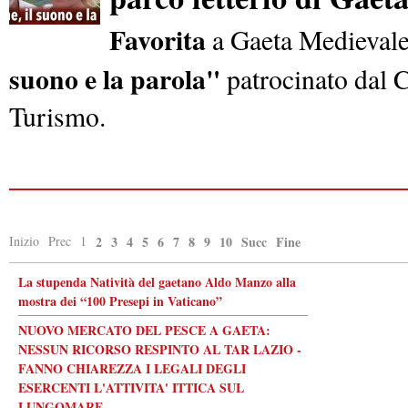
Favorita
a Gaeta Medievale
suono e la parola"
patrocinato dal 
Turismo.
Inizio
Prec
1
2
3
4
5
6
7
8
9
10
Succ
Fine
La stupenda Natività del gaetano Aldo Manzo alla
mostra dei “100 Presepi in Vaticano”
NUOVO MERCATO DEL PESCE A GAETA:
NESSUN RICORSO RESPINTO AL TAR LAZIO -
FANNO CHIAREZZA I LEGALI DEGLI
ESERCENTI L'ATTIVITA' ITTICA SUL
LUNGOMARE