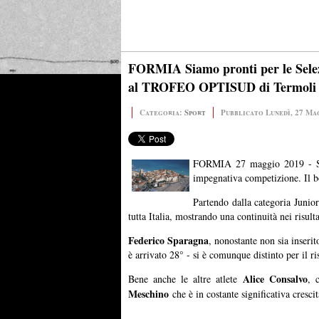
FORMIA Siamo pronti per le Selezio
al TROFEO OPTISUD di Termoli
Categoria:
Sport
Pubblicato Lunedì, 27 Ma
FORMIA 27 maggio 2019 - Si 
impegnativa competizione. Il bot
Partendo dalla categoria Junior
tutta Italia, mostrando una continuità nei risulta
Federico Sparagna
, nonostante non sia inserit
è arrivato 28° - si è comunque distinto per il r
Alice Consalvo
Bene anche le altre atlete
, 
Meschino
che è in costante significativa crescit