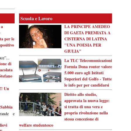
Scuola e Lavoro
 a
LA PRINCIPE AMEDEO
e
DI GAETA PREMIATA A
ta per le
CISTERNA DI LATINA
positivo
"UNA POESIA PER
GIULIA"
ce”...
La TLC Telecomunicazioni
one di
Formia Dona router valore
acolata
5.000 euro agli Istituti
Stefano
Superiori del Golfo - Tutte
le info per per candidarsi
!! Un
Diritto allo studio,
approvata la nuova legge:
si tratta di una vera e
aSabbia
propria rivoluzione nella
rande e
stessa concezione di
lievi
welfare studentesco