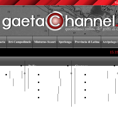
Ve
aeta
Itri-Campodimele
Minturno-Scauri
Sperlonga
Provincia di Latina
Arcipelago 
15:19
La stup
Italia
Cronaca
Video
Foto
Politica
Attualità
Youtube
Cronaca
Cronaca Rosa
Società
Cronaca Nera
Scuola
Curiosità