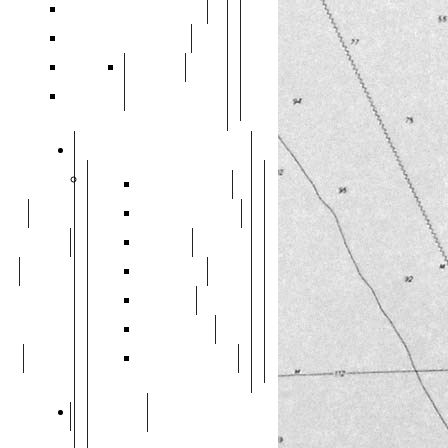
Libri e Pubblicazioni
Sentieri e Percorsi
Poesia
Mostre
Chiese
Servizi
Numeri Utili
smo
Uffici Pubblici
iodiversità
Treni
ng
Autobus
Salute
Farmacie
ili
Orario Messe
Contatti
i Naturali