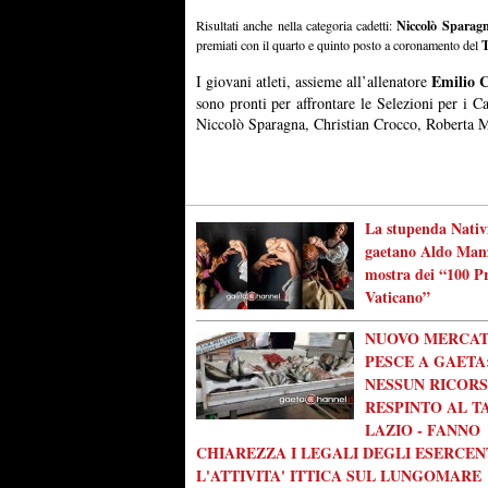
Niccolò Sparag
Risultati anche nella categoria cadetti:
T
premiati con il quarto e quinto posto a coronamento del
Emilio C
I giovani atleti, assieme all’allenatore
sono pronti per affrontare le Selezioni per i 
Niccolò Sparagna, Christian Crocco, Roberta 
La stupenda Nativi
gaetano Aldo Manz
mostra dei “100 Pr
Vaticano”
NUOVO MERCAT
PESCE A GAETA
NESSUN RICOR
RESPINTO AL T
LAZIO - FANNO
CHIAREZZA I LEGALI DEGLI ESERCEN
L'ATTIVITA' ITTICA SUL LUNGOMARE