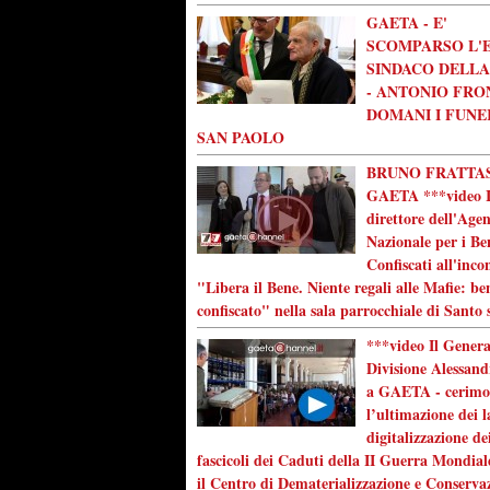
GAETA - E'
SCOMPARSO L'
SINDACO DELLA
- ANTONIO FRO
DOMANI I FUNE
SAN PAOLO
BRUNO FRATTAS
GAETA ***video I
direttore dell'Age
Nazionale per i Be
Confiscati all'inco
"Libera il Bene. Niente regali alle Mafie: be
confiscato" nella sala parrocchiale di Santo 
***video Il Genera
Divisione Alessand
a GAETA - cerimo
l’ultimazione dei l
digitalizzazione de
fascicoli dei Caduti della II Guerra Mondial
il Centro di Dematerializzazione e Conserva