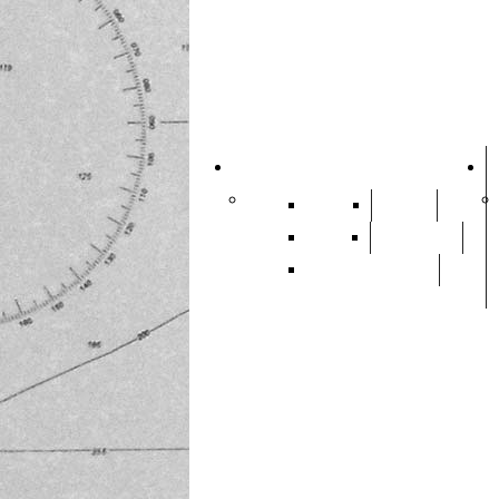
Sport
Calcio
Basket
Volley
Pallamano
Settore Giovanile