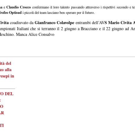
na
Claudio Crocco
e
confermano il loro talento passando attraverso i rispettivi secondo e t
rofeo Optisud
i piccoli del team lasciano ben sperare per il futuro.
ivita
Gianfranco Colavolpe
S Mario Civita
coadiuvato da
entrambi dell’AV
Campionati Italiani che si terranno il 2 giugno a Bracciano e il 22 giugno ad 
Meschino. Manca Alice Consalvo
tà del
o alla
esepi in
O DEL
:
SO
AR
TI