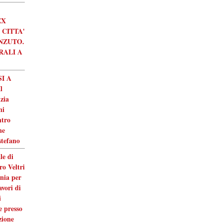
EX
 CITTA'
NZUTO.
RALI A
I A
l
nzia
ni
ntro
ne
stefano
le di
ro Veltri
nia per
avori di
i
e presso
zione