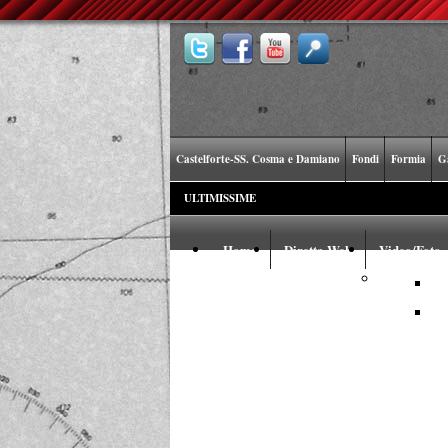
Castelforte-SS. Cosma e Damiano
Fondi
Formia
G
ULTIMISSIME
Home
Diretta Web
Video/Foto