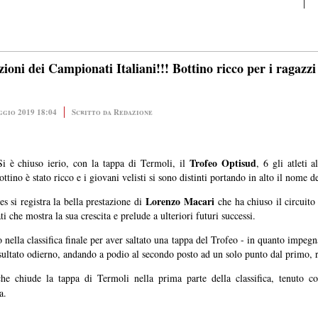
ni dei Campionati Italiani!!! Bottino ricco per i ragazzi 
ggio 2019 18:04
Scritto da Redazione
Trofeo Optisud
è chiuso ierio, con la tappa di Termoli, il
, 6 gli atleti 
tino è stato ricco e i giovani velisti si sono distinti portando in alto il nome d
Lorenzo Macari
es si registra la bella prestazione di
che ha chiuso il circuito
ti che mostra la sua crescita e prelude a ulteriori futuri successi.
o nella classifica finale per aver saltato una tappa del Trofeo - in quanto impeg
isultato odierno, andando a podio al secondo posto ad un solo punto dal primo, re
che chiude la tappa di Termoli nella prima parte della classifica, tenuto 
a.