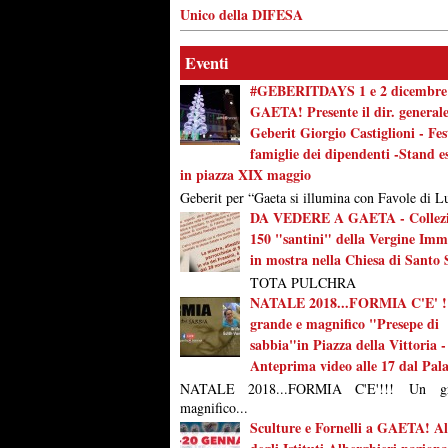
Unico della DIFESA
Eventi
#GEBERITDAYS 1 e 2 dicembre
GAETA! Presente il dir. general
Geberit Giorgio Castiglioni - Fes
famiglie dei dipendenti -Stand es
in piazza XIX maggio
Geberit per “Gaeta si illumina con Favole di Lu
DA VEDERE A GAETA - Collezi
150 "santini" della Vergine Imm
in mostra nella Chiesa di Santo 
TOTA PULCHRA
NATALE 2018...FORMIA C'E' !
grande e magnifico "Presepe di
sabbia"in Piazza della Vittoria -
Anteprima video alle 17 dal Pal
NATALE 2018...FORMIA C'E'!!! Un g
magnifico...
Sculture e Fornelli a GAETA! Al