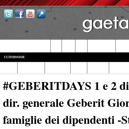
Castelforte-SS. Cosma e Damiano
Fondi
Formia
Gaeta
Itri-Campodimele
Minturn
ULTIMISSIME
Home
Diretta Web
Video/Foto
Italia
Cronaca
Cultura
#GEBERITDAYS 1 e 2 dic
dir. generale Geberit Gior
famiglie dei dipendenti -