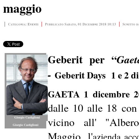
maggio
Categoria:
Eventi
Pubblicato Sabato, 01 Dicembre 2018 10:13
Scritto d
Geberit per “
Gaet
-
Geberit Days 1 e 2 d
GAETA 1 dicembre 2
dalle 10 alle 18
con 
vicino
all' "Albe
Giorgio Castiglioni
Giorgio Castiglioni
Maggio,
l'
azienda acco