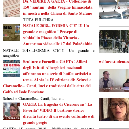
DA VEDERE A GAETA - Collezione di
150 "santini" della Vergine Immacolata
in mostra nella Chiesa di Santo Stefano
TOTA PULCHRA
NATALE 2018...FORMIA C'E' !!! Un
grande e magnifico "Presepe di
sabbia"in Piazza della Vittoria -
Anteprima video alle 17 dal PalaSabbia
NATALE 2018...FORMIA C'E'!!! Un grande e
magnifico...
Sculture e Fornelli a GAETA! Allievi
welfare studentes
degli Istituti Alberghieri nazionali
offriranno una serie di buffet artistici a
tema. Al via la IV edizione di: Sciusci e
Ciaramelle... Canti, luci e tradizioni dalle città del
Golfo ed Isole Ponziane
Sciusci e Ciaramelle... Canti, luci e...
GAETA La tragedia di Cicerone su "La
Favorita"VIDEO Il bastione storico
diventa teatro di un evento culturale e di
grande pregio
GAETA 15 agosto 2018 - Nell'ambito del progetto