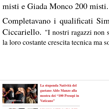
misti e Giada Monco 200 misti.
Completavano i qualificati Si
Ciccariello.
"I nostri ragazzi non 
la loro costante crescita tecnica ma so
La stupenda Natività del
gaetano Aldo Manzo alla
mostra dei “100 Presepi in
Vaticano”