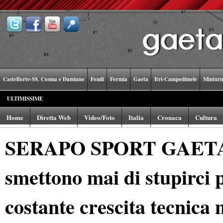
Castelforte-SS. Cosma e Damiano
Fondi
Formia
Gaeta
Itri-Campodimele
Minturn
ULTIMISSIME
Home
Diretta Web
Video/Foto
Italia
Cronaca
Cultura
SERAPO SPORT GAETA "I
smettono mai di stupirci p
costante crescita tecnica 