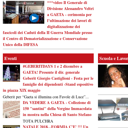
***video Il Generale di
Divisione Alessandro Veltri
a GAETA - cerimonia per
l’ultimazione dei lavori di
digitalizzazione dei
fascicoli dei Caduti della II Guerra Mondiale presso
il Centro di Dematerializzazione e Conservazione
Unico della DIFESA
Eventi
Scuola e Lavo
#GEBERITDAYS 1 e 2 dicembre a
GAETA! Presente il dir. generale
Geberit Giorgio Castiglioni - Festa per le
famiglie dei dipendenti -Stand espositivo
in piazza XIX maggio
Geberit per “Gaeta si illumina con Favole di Luce”...
DA VEDERE A GAETA - Collezione di
150 "santini" della Vergine Immacolata
in mostra nella Chiesa di Santo Stefano
TOTA PULCHRA
NATALE 2018...FORMIA C'E' !!! Un