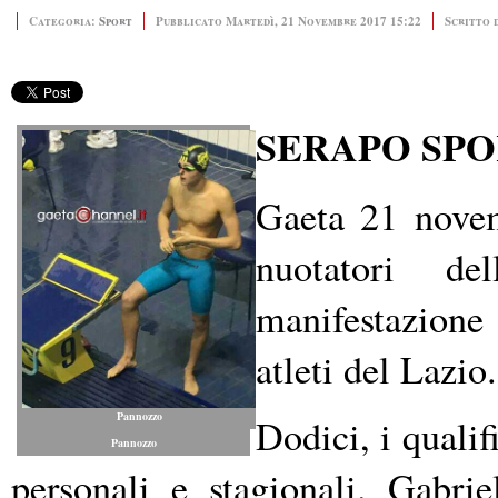
Categoria:
Sport
Pubblicato Martedì, 21 Novembre 2017 15:22
Scritto 
SERAPO SPO
Gaeta 21 nove
nuotatori de
manifestazione 
atleti del Lazio.
Pannozzo
Dodici, i qualif
Pannozzo
personali e stagionali. Gabri