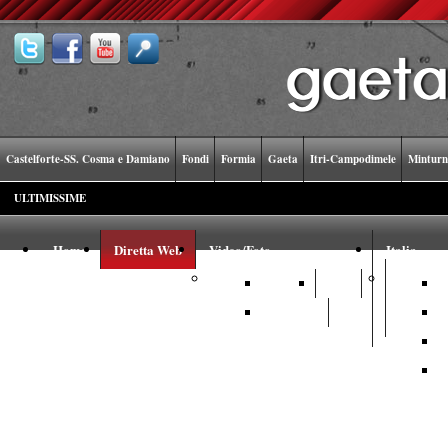
Castelforte-SS. Cosma e Damiano
Fondi
Formia
Gaeta
Itri-Campodimele
Minturn
ULTIMISSIME
Home
Diretta Web
Video/Foto
Italia
Video
Foto
Youtube