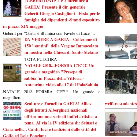
#GEBERITDAYS 1 e 2 dicembre a
GAETA! Presente il dir. generale
Geberit Giorgio Castiglioni - Festa per le
famiglie dei dipendenti -Stand espositivo
in piazza XIX maggio
Geberit per “Gaeta si illumina con Favole di Luce”...
DA VEDERE A GAETA - Collezione di
150 "santini" della Vergine Immacolata
in mostra nella Chiesa di Santo Stefano
TOTA PULCHRA
NATALE 2018...FORMIA C'E' !!! Un
grande e magnifico "Presepe di
sabbia"in Piazza della Vittoria -
Anteprima video alle 17 dal PalaSabbia
NATALE 2018...FORMIA C'E'!!! Un grande e
magnifico...
Sculture e Fornelli a GAETA! Allievi
welfare studentes
degli Istituti Alberghieri nazionali
offriranno una serie di buffet artistici a
tema. Al via la IV edizione di: Sciusci e
Ciaramelle... Canti, luci e tradizioni dalle città del
Golfo ed Isole Ponziane