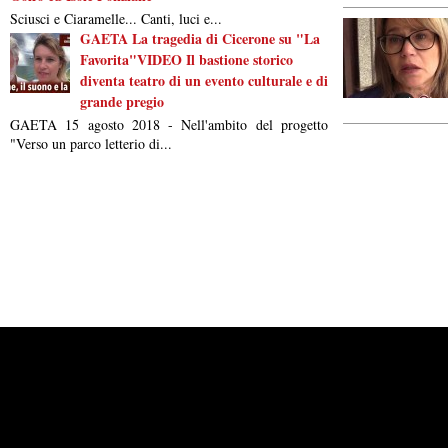
Sciusci e Ciaramelle... Canti, luci e...
GAETA La tragedia di Cicerone su "La
Favorita"VIDEO Il bastione storico
diventa teatro di un evento culturale e di
grande pregio
GAETA 15 agosto 2018 - Nell'ambito del progetto
"Verso un parco letterio di...
Powered by
Carangelo