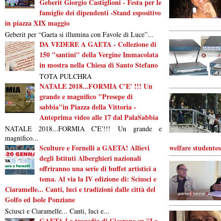
Geberit Giorgio Castiglioni - Festa per le
famiglie dei dipendenti -Stand espositivo
in piazza XIX maggio
Geberit per “Gaeta si illumina con Favole di Luce”...
DA VEDERE A GAETA - Collezione di
150 "santini" della Vergine Immacolata
in mostra nella Chiesa di Santo Stefano
TOTA PULCHRA
NATALE 2018...FORMIA C'E' !!! Un
grande e magnifico "Presepe di
sabbia"in Piazza della Vittoria -
Anteprima video alle 17 dal PalaSabbia
NATALE 2018...FORMIA C'E'!!! Un grande e
magnifico...
Sculture e Fornelli a GAETA! Allievi
welfare studentes
degli Istituti Alberghieri nazionali
offriranno una serie di buffet artistici a
tema. Al via la IV edizione di: Sciusci e
Ciaramelle... Canti, luci e tradizioni dalle città del
Golfo ed Isole Ponziane
Sciusci e Ciaramelle... Canti, luci e...
GAETA La tragedia di Cicerone su "La