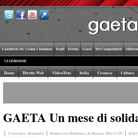
Castelforte-SS. Cosma e Damiano
Fondi
Formia
Gaeta
Itri-Campodimele
Minturn
ULTIMISSIME
Home
Diretta Web
Video/Foto
Italia
Cronaca
Cultura
GAETA Un mese di solida
Categoria:
Attualità
Pubblicato Domenica, 26 Maggio 2013 13:39
Scrit