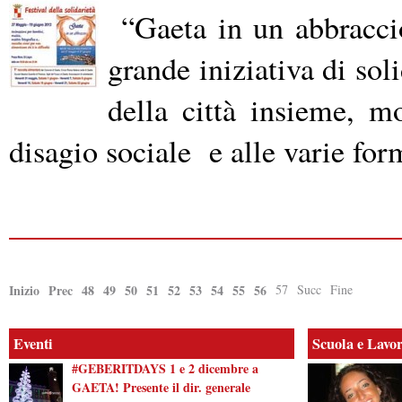
“Gaeta in un abbraccio
grande iniziativa di so
della città insieme, m
disagio sociale e alle varie for
Inizio
Prec
48
49
50
51
52
53
54
55
56
57
Succ
Fine
Eventi
Scuola e Lavo
#GEBERITDAYS 1 e 2 dicembre a
GAETA! Presente il dir. generale