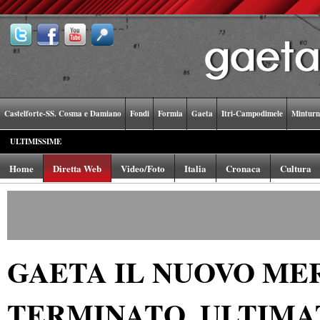
Castelforte-SS. Cosma e Damiano
Fondi
Formia
Gaeta
Itri-Campodimele
Minturn
ULTIMISSIME
Home
Diretta Web
Video/Foto
Italia
Cronaca
Cultura
GAETA IL NUOVO ME
TERMINATO. ULTIMA