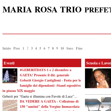
MARIA ROSA TRIO
PREFET
Inizio
Prec
1
2
3
4
5
6
7
8
9
10
Succ
Fine
Eventi
Scuola e Lavo
#GEBERITDAYS 1 e 2 dicembre a
GAETA! Presente il dir. generale
Geberit Giorgio Castiglioni - Festa per le
famiglie dei dipendenti -Stand espositivo
in piazza XIX maggio
Geberit per “Gaeta si illumina con Favole di Luce”...
DA VEDERE A GAETA - Collezione di
150 "santini" della Vergine Immacolata