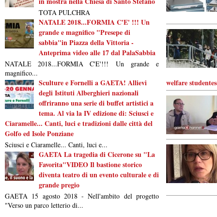
in mostra nella Chiesa di Santo Stefano
TOTA PULCHRA
NATALE 2018...FORMIA C'E' !!! Un
grande e magnifico "Presepe di
sabbia"in Piazza della Vittoria -
Anteprima video alle 17 dal PalaSabbia
NATALE 2018...FORMIA C'E'!!! Un grande e
magnifico...
Sculture e Fornelli a GAETA! Allievi
welfare studentes
degli Istituti Alberghieri nazionali
offriranno una serie di buffet artistici a
tema. Al via la IV edizione di: Sciusci e
Ciaramelle... Canti, luci e tradizioni dalle città del
Golfo ed Isole Ponziane
Sciusci e Ciaramelle... Canti, luci e...
GAETA La tragedia di Cicerone su "La
Favorita"VIDEO Il bastione storico
diventa teatro di un evento culturale e di
grande pregio
GAETA 15 agosto 2018 - Nell'ambito del progetto
"Verso un parco letterio di...