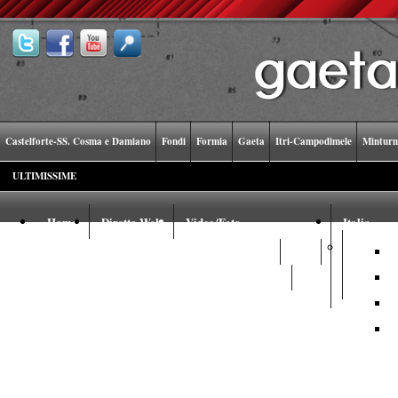
Castelforte-SS. Cosma e Damiano
Fondi
Formia
Gaeta
Itri-Campodimele
Minturn
ULTIMISSIME
Home
Diretta Web
Video/Foto
Italia
Video
Foto
Youtube