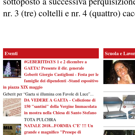
sottoposto a successiva perquisizion
nr. 3 (tre) coltelli e nr. 4 (quattro) cac
Eventi
Scuola e Lavo
#GEBERITDAYS 1 e 2 dicembre a
GAETA! Presente il dir. generale
Geberit Giorgio Castiglioni - Festa per le
famiglie dei dipendenti -Stand espositivo
in piazza XIX maggio
Geberit per “Gaeta si illumina con Favole di Luce”...
DA VEDERE A GAETA - Collezione di
150 "santini" della Vergine Immacolata
in mostra nella Chiesa di Santo Stefano
TOTA PULCHRA
NATALE 2018...FORMIA C'E' !!! Un
grande e magnifico "Presepe di