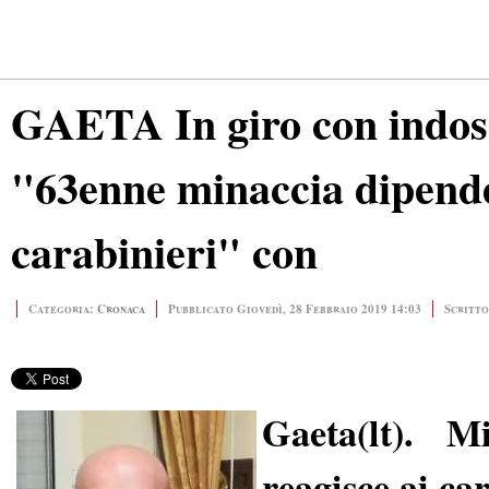
GAETA In giro con indosso 
"63enne minaccia dipende
carabinieri" con
Categoria:
Cronaca
Pubblicato Giovedì, 28 Febbraio 2019 14:03
Scritto
Gaeta(lt). 
reagisce ai ca