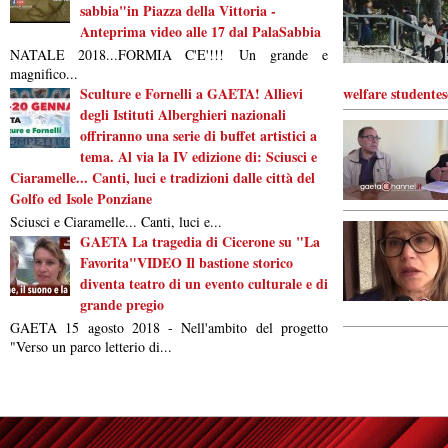
sabbia"in Piazza della Vittoria -
Anteprima video alle 17 dal PalaSabbia
NATALE 2018...FORMIA C'E'!!! Un grande e
magnifico...
Sculture e Fornelli a GAETA! Allievi
welfare studentes
degli Istituti Alberghieri nazionali
offriranno una serie di buffet artistici a
tema. Al via la IV edizione di: Sciusci e
Ciaramelle... Canti, luci e tradizioni dalle città del
Golfo ed Isole Ponziane
Sciusci e Ciaramelle... Canti, luci e...
GAETA La tragedia di Cicerone su "La
Favorita"VIDEO Il bastione storico
diventa teatro di un evento culturale e di
grande pregio
GAETA 15 agosto 2018 - Nell'ambito del progetto
"Verso un parco letterio di...