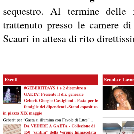
sequestro. Al termine delle f
trattenuto presso le camere di 
Scauri in attesa di rito direttiss
Eventi
Scuola e Lavo
#GEBERITDAYS 1 e 2 dicembre a
GAETA! Presente il dir. generale
Geberit Giorgio Castiglioni - Festa per le
famiglie dei dipendenti -Stand espositivo
in piazza XIX maggio
Geberit per “Gaeta si illumina con Favole di Luce”...
DA VEDERE A GAETA - Collezione di
150 "santini" della Vergine Immacolata