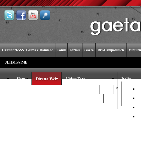
Castelforte-SS. Cosma e Damiano
Fondi
Formia
Gaeta
Itri-Campodimele
Minturn
ULTIMISSIME
Home
Diretta Web
Video/Foto
Italia
Video
Foto
Youtube