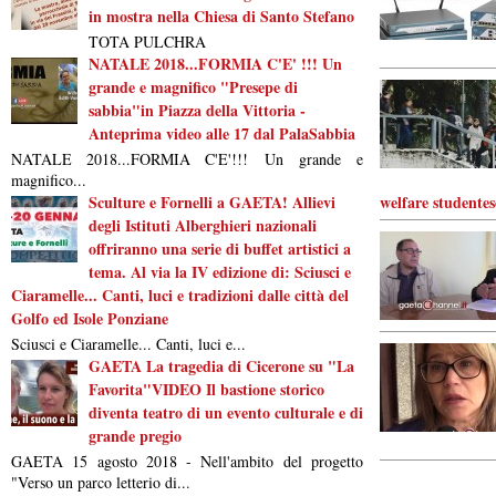
in mostra nella Chiesa di Santo Stefano
TOTA PULCHRA
NATALE 2018...FORMIA C'E' !!! Un
grande e magnifico "Presepe di
sabbia"in Piazza della Vittoria -
Anteprima video alle 17 dal PalaSabbia
NATALE 2018...FORMIA C'E'!!! Un grande e
magnifico...
Sculture e Fornelli a GAETA! Allievi
welfare studentes
degli Istituti Alberghieri nazionali
offriranno una serie di buffet artistici a
tema. Al via la IV edizione di: Sciusci e
Ciaramelle... Canti, luci e tradizioni dalle città del
Golfo ed Isole Ponziane
Sciusci e Ciaramelle... Canti, luci e...
GAETA La tragedia di Cicerone su "La
Favorita"VIDEO Il bastione storico
diventa teatro di un evento culturale e di
grande pregio
GAETA 15 agosto 2018 - Nell'ambito del progetto
"Verso un parco letterio di...