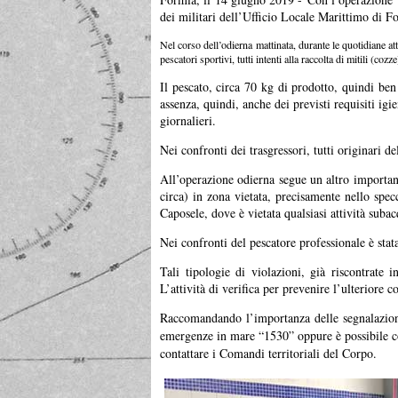
dei militari dell’Ufficio Locale Marittimo di F
Nel corso dell’odierna mattinata, durante le quotidiane atti
pescatori sportivi, tutti intenti alla raccolta di mitili (co
Il pescato, circa 70 kg di prodotto, quindi ben o
assenza, quindi, anche dei previsti requisiti igi
giornalieri.
Nei confronti dei trasgressori, tutti originari 
All’operazione odierna segue un altro important
circa) in zona vietata, precisamente nello spe
Caposele, dove è vietata qualsiasi attività suba
Nei confronti del pescatore professionale è stat
Tali tipologie di violazioni, già riscontrate
L’attività di verifica per prevenire l’ulteriore 
Raccomandando l’importanza delle segnalazioni 
emergenze in mare “1530” oppure è possibile con
contattare i Comandi territoriali del Corpo.