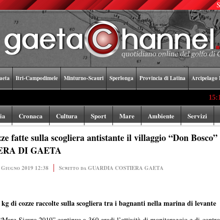
S
aeta
Itri-Campodimele
Minturno-Scauri
Sperlonga
Provincia di Latina
Arcipelago 
15:19
La st
lia
Cronaca
Cultura
Sport
Mare
Ambiente
Servizi
fatte sulla scogliera antistante il villaggio “Don Bosco
IERA DI GAETA
 Giugno 2019 12:38
Scritto da GUARDIA COSTIERA GAETA
g di cozze raccolte sulla scogliera tra i bagnanti nella marina di levante
“Mare Sicuro 2019” continua a 360 gradi l’attività di monitoraggio e di control