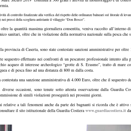
ormia.
vità di controllo finalizzate alla verifica del rispetto delle ordinanze balneari sul litorale di leva
zze) nei pressi della scogliera antistante il villaggio “Don Bosco”.
ltre la quantità massima giornaliera consentita, veniva raccolto all’interno di b
enico sanitari, oltre che in violazione della normativa nazionale sulla pesca che s
della provincia di Caserta, sono state contestate sanzioni amministrative per oltr
e sequestro effettuato nei confronti di un pescatore professionale intento alla p
cchio acqueo di interesse archeologico “grotte di S. Erasmo”, tratto di mare co
cquea e di pesca fino ad una distanza di 800 m dalla costa.
a contestata una sanzione amministrativa di 4.000 Euro, oltre che il sequestro de
 in diverse occasioni, sono tenute sotto attenta osservazione dalla Guardia 
commissione di simili violazioni proseguirà nei prossimi giorni.
relative a tali fenomeni anche da parte dei bagnanti si ricorda che è attivo su
www.guardiacostiera.it
sultare il sito istituzionale della Guardia Costiera
dal