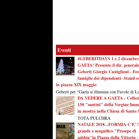
Eventi
#GEBERITDAYS 1 e 2 dicembre
GAETA! Presente il dir. general
Geberit Giorgio Castiglioni - Fes
famiglie dei dipendenti -Stand es
in piazza XIX maggio
Geberit per “Gaeta si illumina con Favole di Lu
DA VEDERE A GAETA - Collezi
150 "santini" della Vergine Imm
in mostra nella Chiesa di Santo 
TOTA PULCHRA
NATALE 2018...FORMIA C'E' !
grande e magnifico "Presepe di
sabbia"in Piazza della Vittoria -