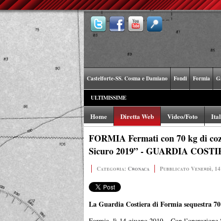
Castelforte-SS. Cosma e Damiano
Fondi
Formia
G
ULTIMISSIME
Home
Diretta Web
Video/Foto
Ita
FORMIA Fermati con 70 kg di cozze 
Sicuro 2019” - GUARDIA COST
Categoria:
Cronaca
Pubblicato Venerdì, 14
La Guardia Costiera di Formia sequestra 70 k
Formia, lì 14 giugno 2019 -
Con l’operazione 