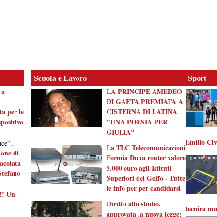
Scuola e Lavoro
Sport
 a
LA PRINCIPE AMEDEO
e
DI GAETA PREMIATA A
ta per le
CISTERNA DI LATINA
positivo
"UNA POESIA PER
GIULIA"
Emilio Ci
ce”...
La TLC Telecomunicazioni
one di
Formia Dona router valore
acolata
5.000 euro agli Istituti
Stefano
Superiori del Golfo - Tutte
le info per per candidarsi
!! Un
Diritto allo studio,
tecnica ma
approvata la nuova legge: