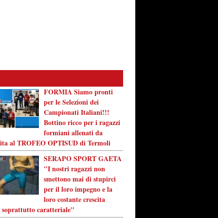
FORMIA Siamo pronti
per le Selezioni dei
Campionati Italiani!!!
Bottino ricco per i ragazzi
formiani allenati da
vita al TROFEO OPTISUD di Termoli
SERAPO SPORT GAETA
"I nostri ragazzi non
smettono mai di stupirci
per il loro impegno e la
loro costante crescita
 soprattutto caratteriale"