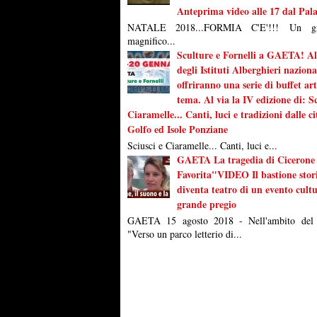
Anteprima video alle 17 dal Pal
NATALE 2018...FORMIA C'E'!!! Un g
magnifico...
Sculture e Fornelli a GAETA! Al
degli Istituti Alberghieri naziona
offriranno una serie di buffet arti
tema. Al via la IV edizione di: Sc
Ciaramelle... Canti, luci e tradizioni dalle ci
Golfo ed Isole Ponziane
Sciusci e Ciaramelle... Canti, luci e...
GAETA La tragedia di Cicerone
Favorita"VIDEO Il bastione stor
diventa teatro di un evento cultu
grande pregio
GAETA 15 agosto 2018 - Nell'ambito del 
"Verso un parco letterio di...