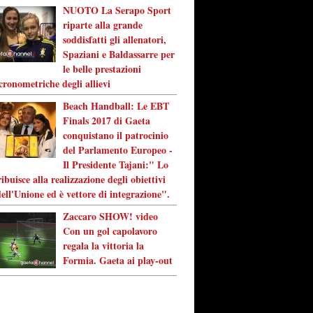
NUOTO La Serapo Sport
riparte alla grande
soddisfatti gli allenatori,
Spaziani e Baldassarre per
le belle prestazioni
cronometriche degli allievi
Beach Handball: Le EBT
Finals 2017 di Gaeta
conquistano il patrocinio
del Parlamento Europeo -
Il Presidente Tajani:" Lo
ibuisce alla realizzazione degli obiettivi
dell'Unione ed è vettore di integrazione".
Zaccaro SHOW! video
Con un gol capolavoro
regala la vittoria la
Formia. Gaeta ai play-out
reg.Tribunale di Latina n.2/2013