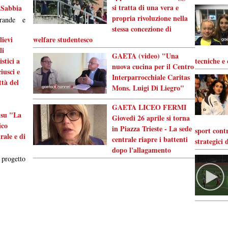
si tratta di una vera e
aSabbia
propria rivoluzione nella
rande e
stessa concezione di
lievi
welfare studentesco
li
GAETA (video) "Una
stici a
tecniche e 
nuova cucina per il Centro
iusci e
Interparrocchiale Caritas
ttà del
Mons. Luigi Di Liegro"
GAETA LICEO FERMI
 su "La
Giovedi 26 aprile si torna
ico
in Piazza Trieste - La sede
sport contr
rale e di
centrale riapre i battenti
strategici 
dopo l'allagamento
progetto