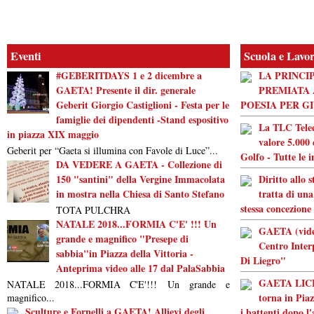
Eventi
Scuola e Lavo
#GEBERITDAYS 1 e 2 dicembre a
LA PRINCI
GAETA! Presente il dir. generale
PREMIATA 
Geberit Giorgio Castiglioni - Festa per le
POESIA PER G
famiglie dei dipendenti -Stand espositivo
La TLC Tele
in piazza XIX maggio
valore 5.000 
Geberit per “Gaeta si illumina con Favole di Luce”...
Golfo - Tutte le 
DA VEDERE A GAETA - Collezione di
150 "santini" della Vergine Immacolata
Diritto allo 
in mostra nella Chiesa di Santo Stefano
tratta di una
stessa concezione
TOTA PULCHRA
NATALE 2018...FORMIA C'E' !!! Un
GAETA (video
grande e magnifico "Presepe di
Centro Inter
sabbia"in Piazza della Vittoria -
Di Liegro"
Anteprima video alle 17 dal PalaSabbia
GAETA LICEO
NATALE 2018...FORMIA C'E'!!! Un grande e
torna in Piaz
magnifico...
Sculture e Fornelli a GAETA! Allievi degli
i battenti dopo l