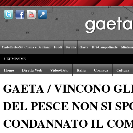
Castelforte-SS. Cosma e Damiano
Fondi
Formia
Gaeta
Itri-Campodimele
Minturn
ULTIMISSIME
Home
Diretta Web
Video/Foto
Italia
Cronaca
Cultura
GAETA / VINCONO GL
DEL PESCE NON SI SP
CONDANNATO IL CO