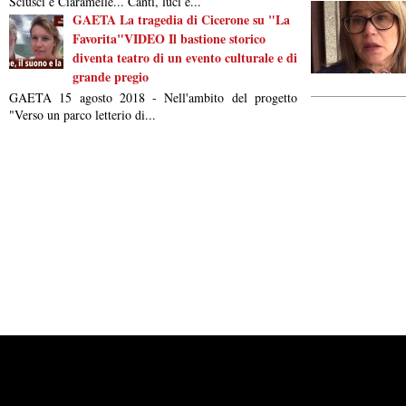
Sciusci e Ciaramelle... Canti, luci e...
GAETA La tragedia di Cicerone su "La
Favorita"VIDEO Il bastione storico
diventa teatro di un evento culturale e di
grande pregio
GAETA 15 agosto 2018 - Nell'ambito del progetto
"Verso un parco letterio di...
Powered by
Carangelo