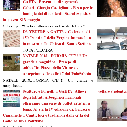
GAETA! Presente il dir. generale
Geberit Giorgio Castiglioni - Festa per le
famiglie dei dipendenti -Stand espositivo
in piazza XIX maggio
Geberit per “Gaeta si illumina con Favole di Luce”...
DA VEDERE A GAETA - Collezione di
150 "santini" della Vergine Immacolata
in mostra nella Chiesa di Santo Stefano
TOTA PULCHRA
NATALE 2018...FORMIA C'E' !!! Un
grande e magnifico "Presepe di
sabbia"in Piazza della Vittoria -
Anteprima video alle 17 dal PalaSabbia
NATALE 2018...FORMIA C'E'!!! Un grande e
magnifico...
Sculture e Fornelli a GAETA! Allievi
welfare studentes
degli Istituti Alberghieri nazionali
offriranno una serie di buffet artistici a
tema. Al via la IV edizione di: Sciusci e
Ciaramelle... Canti, luci e tradizioni dalle città del
Golfo ed Isole Ponziane