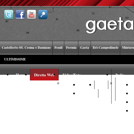
Castelforte-SS. Cosma e Damiano
Fondi
Formia
Gaeta
Itri-Campodimele
Minturn
ULTIMISSIME
Home
Diretta Web
Video/Foto
Italia
Video
Foto
Youtube