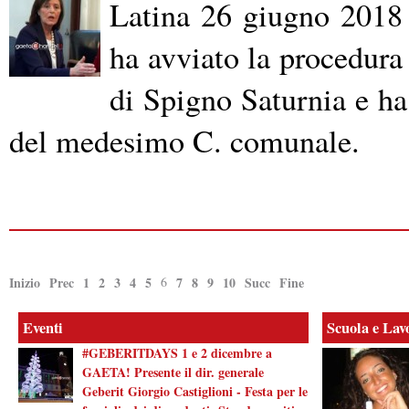
Latina 26 giugno 2018 -
ha avviato la procedura
di Spigno Saturnia e ha
del medesimo C. comunale.
Inizio
Prec
1
2
3
4
5
6
7
8
9
10
Succ
Fine
Eventi
Scuola e Lav
#GEBERITDAYS 1 e 2 dicembre a
GAETA! Presente il dir. generale
Geberit Giorgio Castiglioni - Festa per le