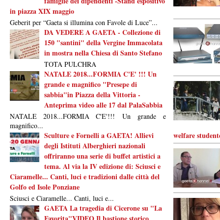
famiglie dei dipendenti -Stand espositivo
in piazza XIX maggio
Geberit per “Gaeta si illumina con Favole di Luce”...
DA VEDERE A GAETA - Collezione di
150 "santini" della Vergine Immacolata
in mostra nella Chiesa di Santo Stefano
TOTA PULCHRA
NATALE 2018...FORMIA C'E' !!! Un
grande e magnifico "Presepe di
sabbia"in Piazza della Vittoria -
Anteprima video alle 17 dal PalaSabbia
NATALE 2018...FORMIA C'E'!!! Un grande e
magnifico...
Sculture e Fornelli a GAETA! Allievi
welfare student
degli Istituti Alberghieri nazionali
offriranno una serie di buffet artistici a
tema. Al via la IV edizione di: Sciusci e
Ciaramelle... Canti, luci e tradizioni dalle città del
Golfo ed Isole Ponziane
Sciusci e Ciaramelle... Canti, luci e...
GAETA La tragedia di Cicerone su "La
Favorita"VIDEO Il bastione storico