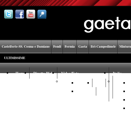
Castelforte-SS. Cosma e Damiano
Fondi
Formia
Gaeta
Itri-Campodimele
Minturn
ULTIMISSIME
Home
Diretta Web
Video/Foto
Italia
Video
Foto
Youtube