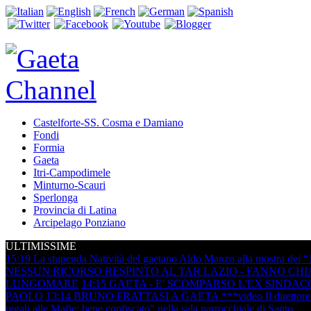
Castelforte-SS. Cosma e Damiano
Fondi
Formia
Gaeta
Itri-Campodimele
Minturno-Scauri
Sperlonga
Provincia di Latina
Arcipelago Ponziano
ULTIMISSIME
15:19
La stupenda Natività del gaetano Aldo Manzo alla mostra dei “
NESSUN RICORSO RESPINTO AL TAR LAZIO - FANNO CHIA
LUNGOMARE
14:15
GAETA - E' SCOMPARSO L'EX SINDAC
PAOLO
13:14
BRUNO FRATTASI A GAETA ***video Il direttore dell'
regali alle Mafie: bene confiscato" nella sala parrocchiale di Santo