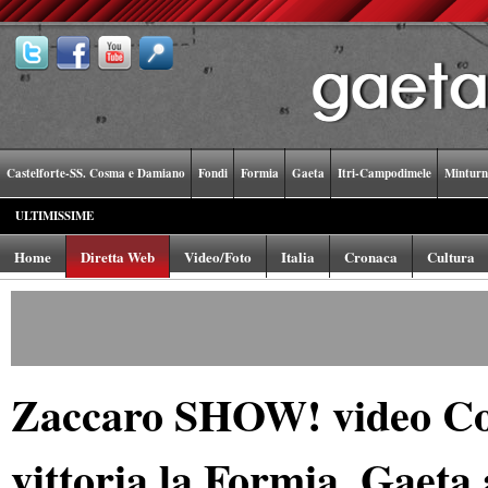
Castelforte-SS. Cosma e Damiano
Fondi
Formia
Gaeta
Itri-Campodimele
Minturn
ULTIMISSIME
Home
Diretta Web
Video/Foto
Italia
Cronaca
Cultura
Zaccaro SHOW! video Con
vittoria la Formia. Gaeta 