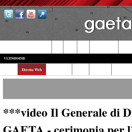
Castelforte-SS. Cosma e Damiano
Fondi
Formia
Gaeta
Itri-Campodimele
Minturn
ULTIMISSIME
Home
Diretta Web
Video/Foto
Italia
Cronaca
Cultura
***video Il Generale di D
GAETA - cerimonia per l’u