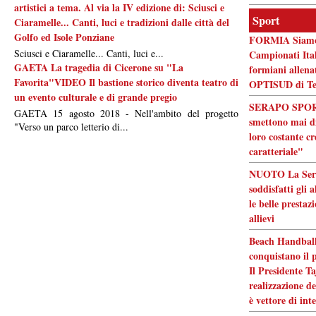
artistici a tema. Al via la IV edizione di: Sciusci e
Sport
Ciaramelle... Canti, luci e tradizioni dalle città del
Golfo ed Isole Ponziane
FORMIA Siamo p
Sciusci e Ciaramelle... Canti, luci e...
Campionati Itali
GAETA La tragedia di Cicerone su "La
formiani allen
Favorita"VIDEO Il bastione storico diventa teatro di
OPTISUD di Te
un evento culturale e di grande pregio
SERAPO SPORT 
GAETA 15 agosto 2018 - Nell'ambito del progetto
smettono mai di
"Verso un parco letterio di...
loro costante cr
caratteriale"
NUOTO La Serap
soddisfatti gli 
le belle prestaz
allievi
Beach Handball
conquistano il 
Il Presidente Ta
realizzazione de
è vettore di int