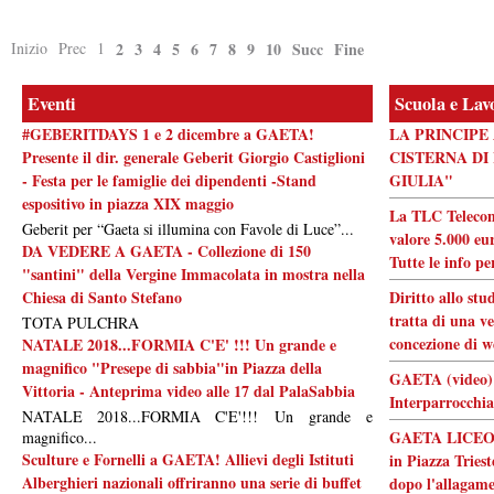
Inizio
Prec
1
2
3
4
5
6
7
8
9
10
Succ
Fine
Eventi
Scuola e Lav
#GEBERITDAYS 1 e 2 dicembre a GAETA!
LA PRINCIPE
Presente il dir. generale Geberit Giorgio Castiglioni
CISTERNA DI
- Festa per le famiglie dei dipendenti -Stand
GIULIA"
espositivo in piazza XIX maggio
La TLC Telecom
Geberit per “Gaeta si illumina con Favole di Luce”...
valore 5.000 eur
DA VEDERE A GAETA - Collezione di 150
Tutte le info pe
"santini" della Vergine Immacolata in mostra nella
Chiesa di Santo Stefano
Diritto allo stu
tratta di una ve
TOTA PULCHRA
concezione di w
NATALE 2018...FORMIA C'E' !!! Un grande e
magnifico "Presepe di sabbia"in Piazza della
GAETA (video) 
Vittoria - Anteprima video alle 17 dal PalaSabbia
Interparrocchia
NATALE 2018...FORMIA C'E'!!! Un grande e
GAETA LICEO F
magnifico...
Sculture e Fornelli a GAETA! Allievi degli Istituti
in Piazza Triest
Alberghieri nazionali offriranno una serie di buffet
dopo l'allagam