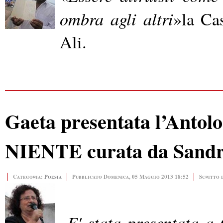
ombra agli altri
»
la Ca
Ali.
Gaeta presentata l’Ant
NIENTE curata da Sandr
Categoria:
Poesia
Pubblicato Domenica, 05 Maggio 2013 18:52
Scritto 
E' stata presentata a