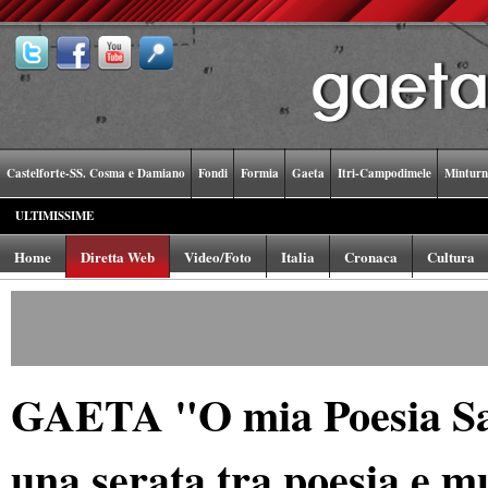
Castelforte-SS. Cosma e Damiano
Fondi
Formia
Gaeta
Itri-Campodimele
Minturn
ULTIMISSIME
Home
Diretta Web
Video/Foto
Italia
Cronaca
Cultura
GAETA "O mia Poesia Sal
una serata tra poesia e m