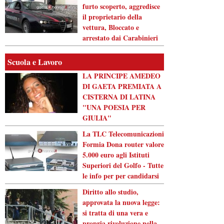
furto scoperto, aggredisce
il proprietario della
vettura, Bloccato e
arrestato dai Carabinieri
Scuola e Lavoro
LA PRINCIPE AMEDEO
DI GAETA PREMIATA A
CISTERNA DI LATINA
"UNA POESIA PER
GIULIA"
La TLC Telecomunicazioni
Formia Dona router valore
5.000 euro agli Istituti
Superiori del Golfo - Tutte
le info per per candidarsi
Diritto allo studio,
approvata la nuova legge:
si tratta di una vera e
propria rivoluzione nella