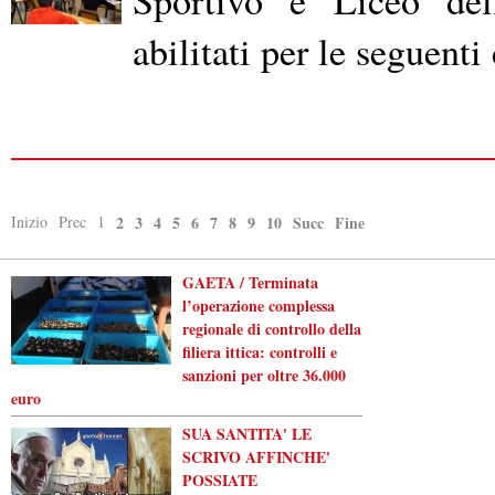
abilitati per le seguenti
Inizio
Prec
1
2
3
4
5
6
7
8
9
10
Succ
Fine
GAETA / Terminata
l’operazione complessa
regionale di controllo della
filiera ittica: controlli e
sanzioni per oltre 36.000
euro
SUA SANTITA' LE
SCRIVO AFFINCHE'
POSSIATE