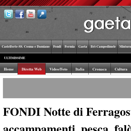
Castelforte-SS. Cosma e Damiano
Fondi
Formia
Gaeta
Itri-Campodimele
Minturn
ULTIMISSIME
Home
Diretta Web
Video/Foto
Italia
Cronaca
Cultura
FONDI Notte di Ferragosto
accampamenti, pesca, falò 