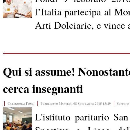
l’Italia partecipa al Mo
Arti Dolciarie, e vince
Qui si assume! Nonostante 
cerca insegnanti
Categoria:
Fondi
Pubblicato Martedì, 08 Settembre 2015 13:29
Scritto 
L'istituto paritario Sa
Sportivo e Liceo del