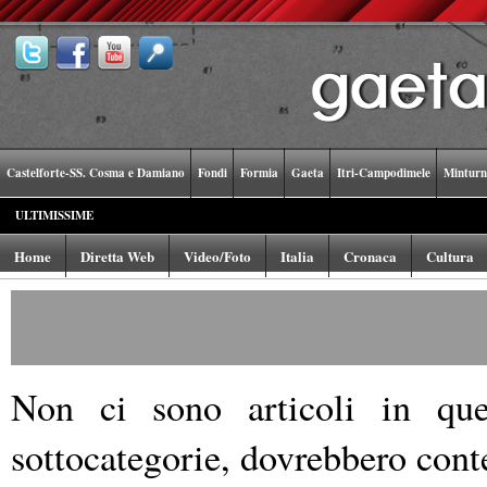
Castelforte-SS. Cosma e Damiano
Fondi
Formia
Gaeta
Itri-Campodimele
Minturn
ULTIMISSIME
Home
Diretta Web
Video/Foto
Italia
Cronaca
Cultura
Non ci sono articoli in ques
sottocategorie, dovrebbero conte