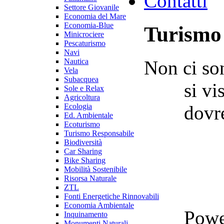
Contatti
Settore Giovanile
Economia del Mare
Economia-Blue
Turismo
Minicrociere
Pescaturismo
Navi
Non ci son
Nautica
Vela
Subacquea
si vi
Sole e Relax
Agricoltura
dovre
Ecologia
Ed. Ambientale
Ecoturismo
Turismo Responsabile
Biodiversità
Car Sharing
Bike Sharing
Mobilità Sostenibile
Risorsa Naturale
ZTL
Fonti Energetiche Rinnovabili
Economia Ambientale
Powe
Inquinamento
Monumenti Naturali