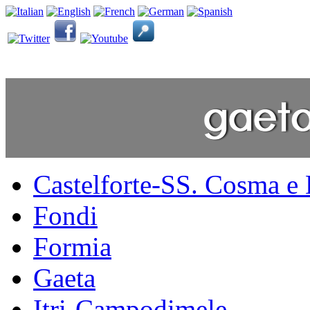
Castelforte-SS. Cosma e
Fondi
Formia
Gaeta
Itri-Campodimele