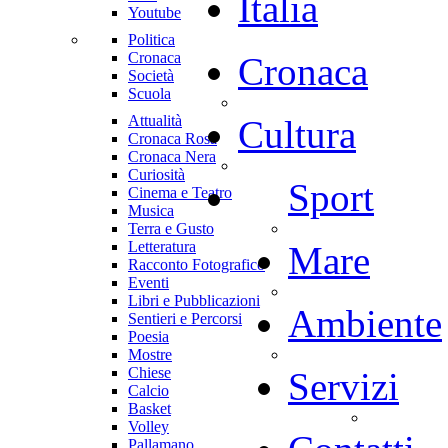
Italia
Youtube
Politica
Cronaca
Cronaca
Società
Scuola
Attualità
Cultura
Cronaca Rosa
Cronaca Nera
Curiosità
Sport
Cinema e Teatro
Musica
Terra e Gusto
Letteratura
Mare
Racconto Fotografico
Eventi
Libri e Pubblicazioni
Ambiente
Sentieri e Percorsi
Poesia
Mostre
Chiese
Servizi
Calcio
Basket
Volley
Pallamano