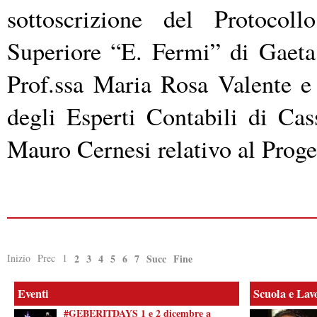
sottoscrizione del Protocollo
Superiore “E. Fermi” di Gaeta 
Prof.ssa Maria Rosa Valente e
degli Esperti Contabili di Cas
Mauro Cernesi relativo al Prog
Inizio
Prec
1
2
3
4
5
6
7
Succ
Fine
Eventi
Scuola e Lav
#GEBERITDAYS 1 e 2 dicembre a