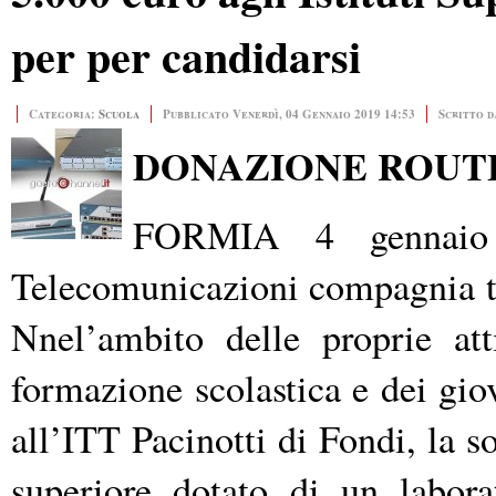
per per candidarsi
Categoria:
Scuola
Pubblicato Venerdì, 04 Gennaio 2019 14:53
Scritto d
DONAZIONE ROUTE
FORMIA 4 gennaio
Telecomunicazioni compagnia te
Nnel’ambito delle proprie atti
formazione scolastica e dei gio
all’ITT Pacinotti di Fondi, la s
superiore dotato di un labora