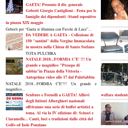
GAETA! Presente il dir. generale
Geberit Giorgio Castiglioni - Festa per le
famiglie dei dipendenti -Stand espositivo
in piazza XIX maggio
Geberit per “Gaeta si illumina con Favole di Luce”...
DA VEDERE A GAETA - Collezione di
150 "santini" della Vergine Immacolata
in mostra nella Chiesa di Santo Stefano
TOTA PULCHRA
NATALE 2018...FORMIA C'E' !!! Un
grande e magnifico "Presepe di
sabbia"in Piazza della Vittoria -
Anteprima video alle 17 dal PalaSabbia
NATALE 2018...FORMIA C'E'!!! Un grande e
magnifico...
Sculture e Fornelli a GAETA! Allievi
welfare student
degli Istituti Alberghieri nazionali
offriranno una serie di buffet artistici a
tema. Al via la IV edizione di: Sciusci e
Ciaramelle... Canti, luci e tradizioni dalle città del
Golfo ed Isole Ponziane