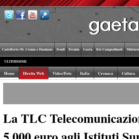
Castelforte-SS. Cosma e Damiano
Fondi
Formia
Gaeta
Itri-Campodimele
Minturn
ULTIMISSIME
Home
Diretta Web
Video/Foto
Italia
Cronaca
Cultura
La TLC Telecomunicazion
5.000 euro agli Istituti Su