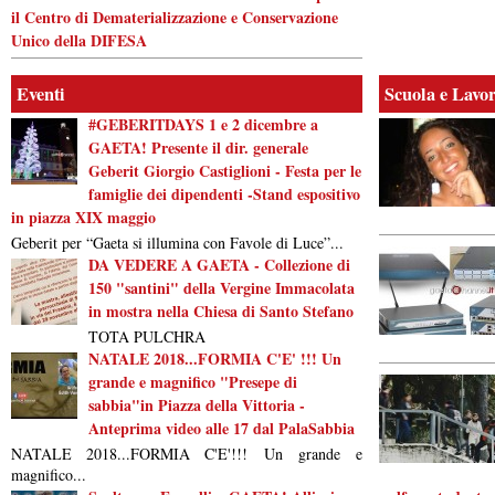
il Centro di Dematerializzazione e Conservazione
Unico della DIFESA
Eventi
Scuola e Lavo
#GEBERITDAYS 1 e 2 dicembre a
GAETA! Presente il dir. generale
Geberit Giorgio Castiglioni - Festa per le
famiglie dei dipendenti -Stand espositivo
in piazza XIX maggio
Geberit per “Gaeta si illumina con Favole di Luce”...
DA VEDERE A GAETA - Collezione di
150 "santini" della Vergine Immacolata
in mostra nella Chiesa di Santo Stefano
TOTA PULCHRA
NATALE 2018...FORMIA C'E' !!! Un
grande e magnifico "Presepe di
sabbia"in Piazza della Vittoria -
Anteprima video alle 17 dal PalaSabbia
NATALE 2018...FORMIA C'E'!!! Un grande e
magnifico...