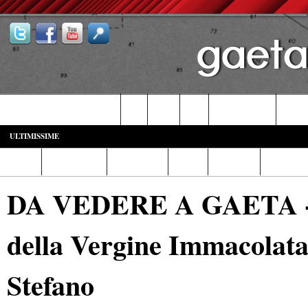
Castelforte-SS. Cosma e Damiano
Fondi
Formia
Gaeta
Itri-Campodimele
Minturn
ULTIMISSIME
Home
Diretta Web
Video/Foto
Italia
Cronaca
Cultura
DA VEDERE A GAETA - Co
della Vergine Immacolata 
Stefano