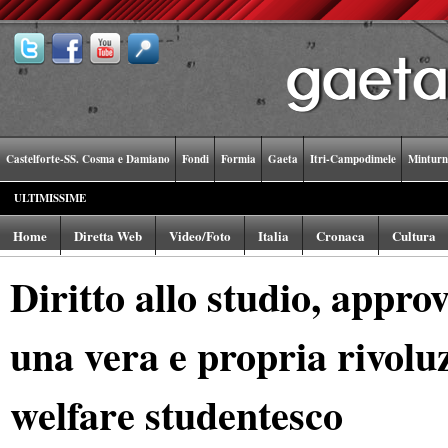
Castelforte-SS. Cosma e Damiano
Fondi
Formia
Gaeta
Itri-Campodimele
Minturn
ULTIMISSIME
Home
Diretta Web
Video/Foto
Italia
Cronaca
Cultura
Diritto allo studio, approv
una vera e propria rivoluz
welfare studentesco