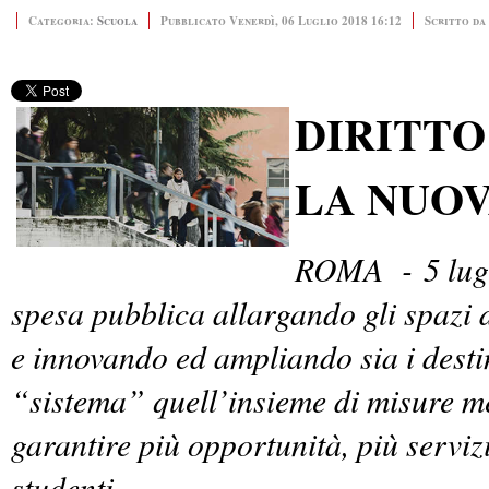
Categoria:
Scuola
Pubblicato Venerdì, 06 Luglio 2018 16:12
Scritto da
DIRITTO
LA NUO
ROMA -
5 lu
spesa pubblica allargando gli spazi d
e innovando ed ampliando sia i desti
“sistema” quell’insieme di misure me
garantire più opportunità, più servizi,
studenti