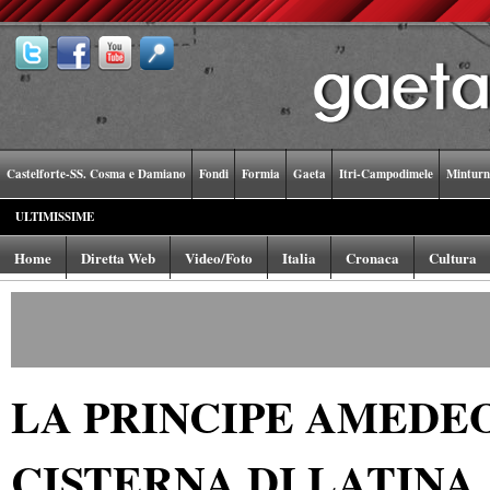
Castelforte-SS. Cosma e Damiano
Fondi
Formia
Gaeta
Itri-Campodimele
Minturn
ULTIMISSIME
Home
Diretta Web
Video/Foto
Italia
Cronaca
Cultura
LA PRINCIPE AMEDEO
CISTERNA DI LATINA