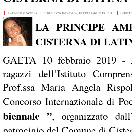
Categoria:
Scuola
Pubblicato Domenica, 10 Febbraio 2019 18:15
Scritt
LA PRINCIPE AM
CISTERNA DI LATI
GAETA 10 febbraio 2019 - A
ragazzi dell’Istituto Compre
Prof.ssa Maria Angela Rispol
Concorso Internazionale di Po
biennale ”
, organizzato dal
patrocinio del Comune di Cister