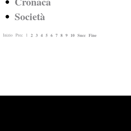
Cronaca
Società
Inizio
Prec
1
2
3
4
5
6
7
8
9
10
Succ
Fine
Powered by
Carangelo