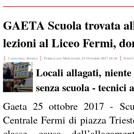
GAETA Scuola trovata alla
lezioni al Liceo Fermi, do
Categoria:
Scuola
Pubblicato Mercoledì, 25 Ottobre 2017 10:36
Scritt
Locali allagati, nient
senza scuola - tecnici 
Gaeta 25 ottobre 2017 -
Scu
Centrale Fermi di piazza Triest
classe
causa dell’allagamen