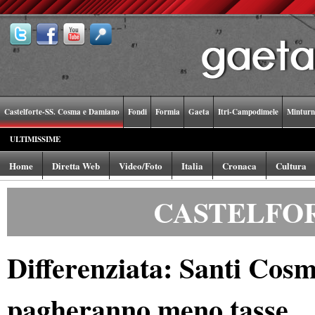
Castelforte-SS. Cosma e Damiano
Fondi
Formia
Gaeta
Itri-Campodimele
Minturn
ULTIMISSIME
Home
Diretta Web
Video/Foto
Italia
Cronaca
Cultura
CASTELFOR
Differenziata: Santi Cosma 
pagheranno meno tasse