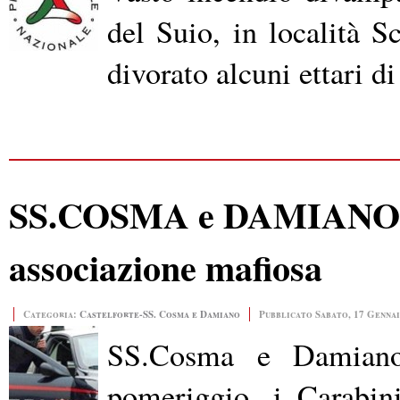
del Suio, in località Sc
divorato alcuni ettari d
SS.COSMA e DAMIANO Ar
associazione mafiosa
Categoria:
Castelforte-SS. Cosma e Damiano
Pubblicato Sabato, 17 Gennai
SS.Cosma e Damian
pomeriggio, i Carabini