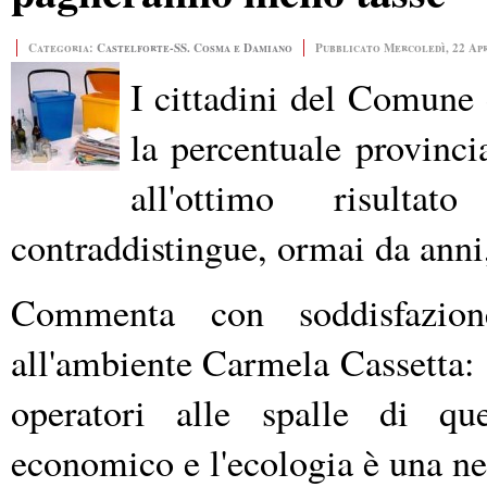
Categoria:
Castelforte-SS. Cosma e Damiano
Pubblicato Mercoledì, 22 Apr
I cittadini del Comun
la percentuale provincia
all'ottimo risulta
contraddistingue, ormai da ann
Commenta con soddisfazione
all'ambiente Carmela Cassetta: "
operatori alle spalle di que
economico e l'ecologia è una ne