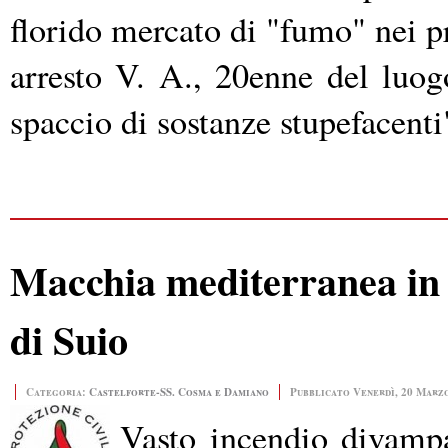
florido mercato di "fumo" nei pre
arresto V. A., 20enne del luogo
spaccio di sostanze stupefacenti
Macchia mediterranea in f
di Suio
Categoria:
Castelforte-SS. Cosma e Damiano
Pubblicato Venerdì, 20 Marzo
Vasto incendio divampa