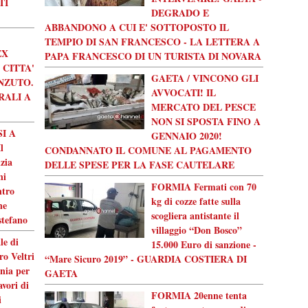
TI
DEGRADO E
ABBANDONO A CUI E' SOTTOPOSTO IL
TEMPIO DI SAN FRANCESCO - LA LETTERA A
EX
PAPA FRANCESCO DI UN TURISTA DI NOVARA
 CITTA'
GAETA / VINCONO GLI
NZUTO.
AVVOCATI! IL
RALI A
MERCATO DEL PESCE
NON SI SPOSTA FINO A
I A
GENNAIO 2020!
l
CONDANNATO IL COMUNE AL PAGAMENTO
nzia
DELLE SPESE PER LA FASE CAUTELARE
ni
FORMIA Fermati con 70
ntro
kg di cozze fatte sulla
ne
scogliera antistante il
stefano
villaggio “Don Bosco”
le di
15.000 Euro di sanzione -
ro Veltri
“Mare Sicuro 2019” - GUARDIA COSTIERA DI
nia per
GAETA
avori di
FORMIA 20enne tenta
i