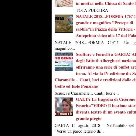
in mostra nella Chiesa di Santo 
TOTA PULCHRA
NATALE 2018...FORMIA C'E' !
grande e magnifico "Presepe di
sabbia"in Piazza della Vittoria -
Anteprima video alle 17 dal Pal
NATALE 2018...FORMIA C'E'!!! Un g
magnifico...
Sculture e Fornelli a GAETA! Al
degli Istituti Alberghieri naziona
offriranno una serie di buffet arti
tema. Al via la IV edizione di: Sc
Ciaramelle... Canti, luci e tradizioni dalle ci
Golfo ed Isole Ponziane
Sciusci e Ciaramelle... Canti, luci e...
GAETA La tragedia di Cicerone
Favorita"VIDEO Il bastione stor
diventa teatro di un evento cultu
grande pregio
GAETA 15 agosto 2018 - Nell'ambito del 
"Verso un parco letterio di...