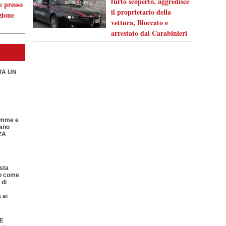
furto scoperto, aggredisce
e presso
il proprietario della
zione
vettura, Bloccato e
arrestato dai Carabinieri
TA UN
amme e
lano
ZA
sta
o come
 di
 ai
E