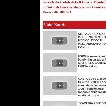
fascicoli dei Caduti della II Guerra Mondial
il Centro di Dematerializzazione e Conserva
Unico della DIFESA
Video Notizie
ORA ANCHE A GAE
MODERNO CENTRO
MEDICO! ECCO IL
POLIAMBULATORIO
GAMED
FORMIA Anziani, m
bambini in strada ur
STOP ALLA CAREN
IDRICA video
GAETA Colpo alla po
Centrale VIDEO Ecc
è andata dalle parole
alcuni pensionati, il
racconto delle rapina
nostri microfoni
TRAGEDIA PONTON