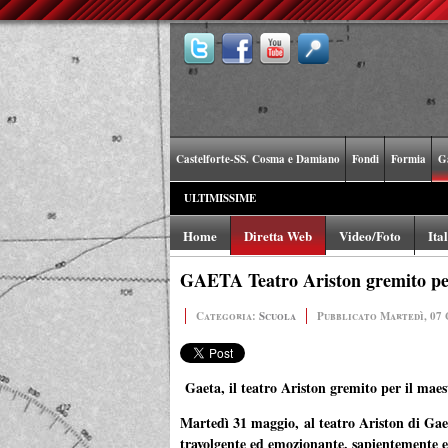
Castelforte-SS. Cosma e Damiano
Fondi
Formia
G
ULTIMISSIME
Home
Diretta Web
Video/Foto
Ita
GAETA Teatro Ariston gremito per 
Categoria:
Scuola
Pubblicato Martedì, 07 
Gaeta, il teatro Ariston gremito per il mae
Martedì 31 maggio, al teatro Ariston di Gae
travolgente ed emozionante, sapientemente el