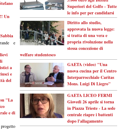
Stefano
Superiori del Golfo - Tutte
le info per per candidarsi
!! Un
Diritto allo studio,
approvata la nuova legge:
si tratta di una vera e
aSabbia
propria rivoluzione nella
rande e
stessa concezione di
lievi
welfare studentesco
li
GAETA (video) "Una
stici a
nuova cucina per il Centro
iusci e
Interparrocchiale Caritas
ttà del
Mons. Luigi Di Liegro"
GAETA LICEO FERMI
 su "La
Giovedi 26 aprile si torna
ico
in Piazza Trieste - La sede
rale e di
centrale riapre i battenti
dopo l'allagamento
progetto