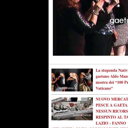
La stupenda Nativi
gaetano Aldo Manz
mostra dei “100 Pr
Vaticano”
NUOVO MERCAT
PESCE A GAETA
NESSUN RICOR
RESPINTO AL T
LAZIO - FANNO