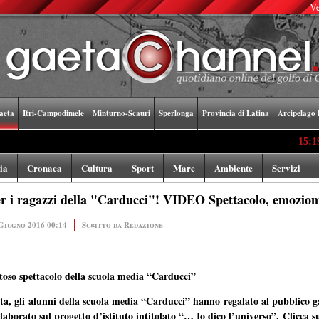
Ve
aeta
Itri-Campodimele
Minturno-Scauri
Sperlonga
Provincia di Latina
Arcipelago 
15:19
La stupend
lia
Cronaca
Cultura
Sport
Mare
Ambiente
Servizi
i ragazzi della "Carducci"! VIDEO Spettacolo, emozioni, 
Giugno 2016 00:14
Scritto da Redazione
stoso spettacolo della scuola media “Carducci”
ta, gli alunni della scuola media “Carducci” hanno regalato al pubblico ga
aborato sul progetto d’istituto intitolato “… Io dico l’universo”.
Clicca s