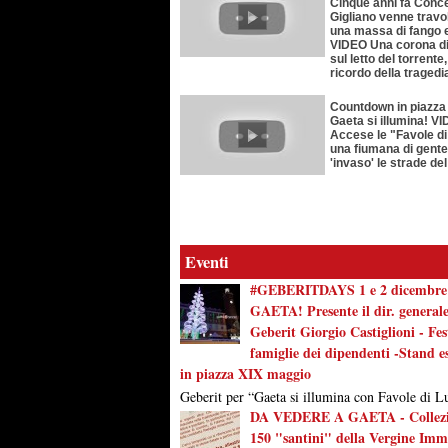
Cinque anni fa Conc
Gigliano venne travo
una massa di fango 
VIDEO Una corona di 
sul letto del torrente, 
ricordo della tragedi
Countdown in piazza 
Gaeta si illumina! V
Accese le "Favole d
una fiumana di gente
'invaso' le strade de
Eventi
#GEBERITDAYS 1 e 2 dicembre
GAETA! Presente il dir. general
Geberit Giorgio Castiglioni - Fes
famiglie dei dipendenti -Stand es
in piazza XIX maggio
Geberit per “Gaeta si illumina con Favole di Lu
DA VEDERE A GAETA - Collezi
150 "santini" della Vergine Imm