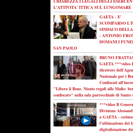
CHIAREZZA I LEGALI DEGLI ESERCEN
L'ATTIVITA' ITTICA SUL LUNGOMARE
GAETA - E'
SCOMPARSO L'
SINDACO DELLA
- ANTONIO FRO
DOMANI I FUNE
SAN PAOLO
BRUNO FRATTAS
GAETA ***video I
direttore dell'Age
Nazionale per i Be
Confiscati all'inco
"Libera il Bene. Niente regali alle Mafie: be
confiscato" nella sala parrocchiale di Santo 
***video Il Genera
Divisione Alessand
a GAETA - cerimo
l’ultimazione dei l
digitalizzazione de