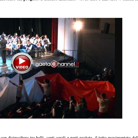
 con disinvoltura tra balli, canti corali e parti recitate, il tutto movimentato d