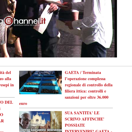
tà del
GAETA / Terminata
o alla
l’operazione complessa
esepi in
regionale di controllo della
filiera ittica: controlli e
sanzioni per oltre 36.000
O DEL
euro
:
SUA SANTITA' LE
SO
SCRIVO AFFINCHE'
AR
POSSIATE
INTERVENIRE! GAETA -