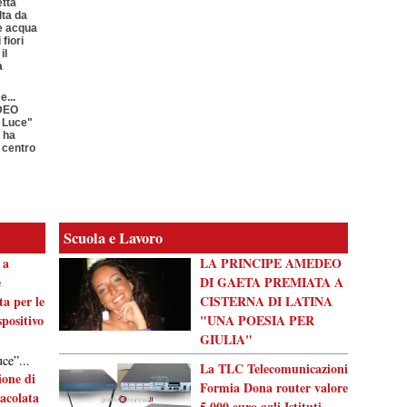
etta
lta da
e acqua
fiori
il
a
e...
IDEO
i Luce"
 ha
l centro
Scuola e Lavoro
 a
LA PRINCIPE AMEDEO
e
DI GAETA PREMIATA A
ta per le
CISTERNA DI LATINA
positivo
"UNA POESIA PER
GIULIA"
ce”...
La TLC Telecomunicazioni
one di
Formia Dona router valore
acolata
5.000 euro agli Istituti